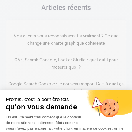
Articles récents
Vos clients vous reconnaissent-ils vraiment ? Ce que
change une charte graphique cohérente
GA4, Search Console, Looker Studio : quel outil pour
mesurer quoi ?
Google Search Console : le nouveau rapport IA – à quoi ça
sert et comment l’utiliser ?
Promis, c'est la dernière fois
qu'on vous demande
Instagram vs Pinterest : quel réseau choisir selon ses
Plateforme de Gestion du Consentem
objectifs de communication ?
On est vraiment très content que le contenu
de notre site vous intéresse. Mais comme
vous n'avez pas encore fait votre choix en matière de cookies, on ne
Refonte de site web : les signaux qui indiquent qu’il est