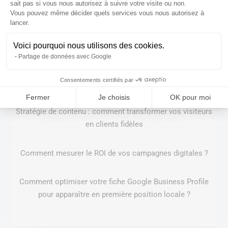
sait pas si vous nous autorisez à suivre votre visite ou non.
temps de changer
Vous pouvez même décider quels services vous nous autorisez à
Axeptio consent
lancer.
Comment structurer son site pour les moteurs IA ?
Voici pourquoi nous utilisons des cookies.
Partage de données avec Google
GEO x SEO en 2026 : comment optimiser pour l’ère post-
Consentements certifiés par
clic et l’IA ?
Fermer
Je choisis
OK pour moi
Stratégie de contenu : comment transformer vos visiteurs
en clients fidèles
Comment mesurer le ROI de vos campagnes digitales ?
Comment optimiser votre fiche Google Business Profile
pour apparaître en première position locale ?