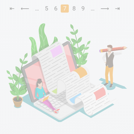
⇤
⟵
…
5
6
7
8
9
…
⟶
⇥