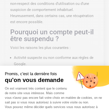
non-respect des conditions d’utilisation ou d’une
suspicion de comportement inhabituel.
Heureusement, dans certains cas, une récupération
est encore possible.
Pourquoi un compte peut-il
être suspendu ?
Voici les raisons les plus courantes :
Activité suspecte ou non conforme aux règles de
Google.
Envoi massif de spam ou utilisation abusive.
Promis, c'est la dernière fois
Contenu considéré comme dangereux ou
qu'on vous demande
inapproprié.
Plateforme de Gestion du Consentem
On est vraiment très content que le contenu
Infraction aux conditions d’utilisation ou aux règles
de notre site vous intéresse. Mais comme
de sécurité.
vous n'avez pas encore fait votre choix en matière de cookies, on ne
sait pas si vous nous autorisez à suivre votre visite ou non.
Vous pouvez même décider quels services vous nous autorisez à
Google désactive parfois les comptes de manière
Axeptio consent