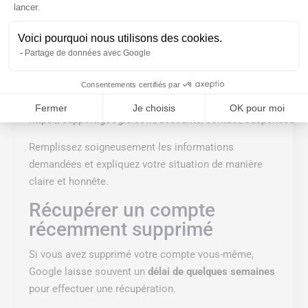
lancer.
préventive pour éviter les abus.
Faire une demande de
Voici pourquoi nous utilisons des cookies.
Partage de données avec Google
réactivation
Si votre compte a été suspendu, vous pouvez tenter
Consentements certifiés par
une réclamation via le formulaire officiel : 👉
Fermer
Je choisis
OK pour moi
https://support.google.com/accounts/contact/suspended
Remplissez soigneusement les informations
demandées et expliquez votre situation de manière
claire et honnête.
Récupérer un compte
récemment supprimé
Si vous avez supprimé votre compte vous-même,
Google laisse souvent un
délai de quelques semaines
pour effectuer une récupération.