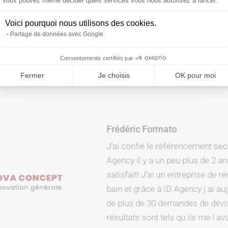
Axeptio consent
Vous pouvez même décider quels services vous nous autorisez à lancer.
Voici pourquoi nous utilisons des cookies.
Partage de données avec Google
Consentements certifiés par
Fermer
Je choisis
OK pour moi
Frédéric Formato
J’ai confié le référencement seo de 
Agency il y a un peu plus de 2 ans et 
satisfait! J’ai un entreprise de rénova
bain et grâce à ID Agency j ai aujou
de plus de 30 demandes de devis par
résultats sont tels qu ils me l avaien