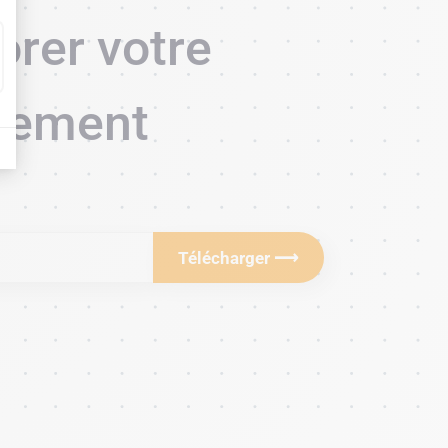
orer votre
cement
Télécharger ⟶