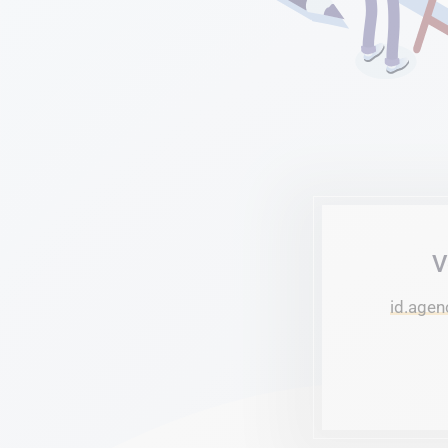
V
id.agen