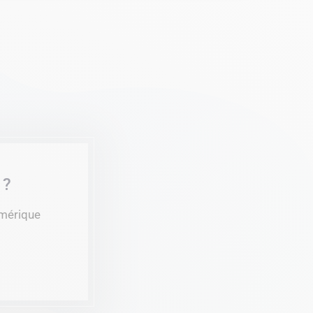
 ?
umérique