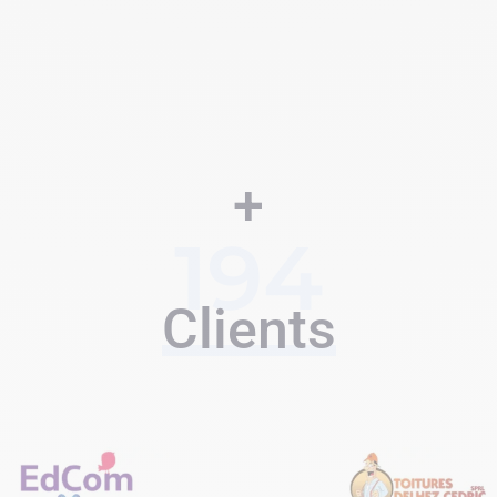
+
194
Clients