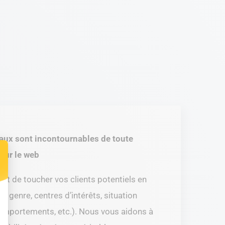
aux sont incontournables de toute
sur le web
nt de toucher vos clients potentiels en
t : Personnalisez vos Options
e, genre, centres d’intérêts, situation
omportements, etc.). Nous vous aidons à