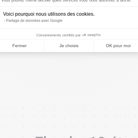
Axeptio consent
Vous pouvez même décider quels services vous nous autorisez à lancer.
améliorer votre vi
engouement sur l
Voici pourquoi nous utilisons des cookies.
LinkedIn, Twitter
Partage de données avec Google
Consentements certifiés par
Fermer
Je choisis
OK pour moi