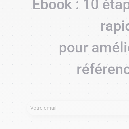
Ebook : 10 éta
rapi
pour améli
référen