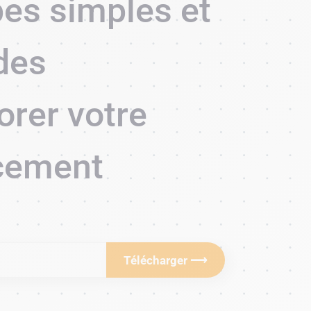
pes simples et
des
orer votre
cement
Télécharger ⟶