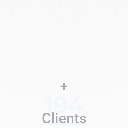
+
194
Clients