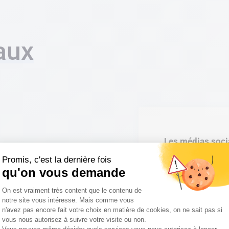
aux
Les médias soci
communication 
Promis, c'est la dernière fois
qu'on vous demande
Ils vous permette
Plateforme de Gestion du Consentemen
On est vraiment très content que le contenu de
les ciblant par âg
notre site vous intéresse. Mais comme vous
n'avez pas encore fait votre choix en matière de cookies, on ne sait pas si
géographique, c
vous nous autorisez à suivre votre visite ou non.