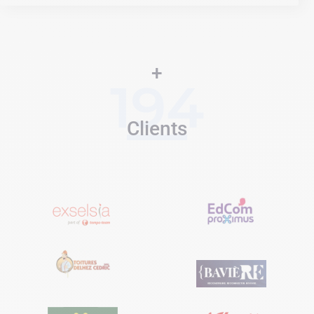
+
194
Clients