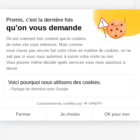
Spécialisés dans la conception de site internet
Promis, c'est la dernière fois
qu'on vous demande
professionnel et l’acquisition de nouveaux clients en
Plateforme de Gestion du Consentem
ligne, notre métier est d’augmenter votre visibilité, le
On est vraiment très content que le contenu
volume de vos transactions ainsi que la rentabilité
de notre site vous intéresse. Mais comme
vous n'avez pas encore fait votre choix en matière de cookies, on ne
de votre site. Vous n’avez aucune présence sur
sait pas si vous nous autorisez à suivre votre visite ou non.
internet et vous perdez chaque jour des clients ?
Vous pouvez même décider quels services vous nous autorisez à
Axeptio consent
lancer.
Votre croissance digitale stagne et vous voulez
passer à la vitesse supérieure ? Contactez-nous pour
Voici pourquoi nous utilisons des cookies.
nous parler de la création de votre site web
Partage de données avec Google
professionnel.
Consentements certifiés par
Fermer
Je choisis
OK pour moi