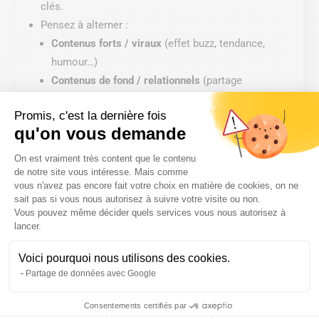
clés.
Pensez à alterner :
Contenus forts / viraux
(effet buzz, tendance,
humour…)
Contenus de fond / relationnels
(partage
d’expérience, coulisses, conseils…)
Promis, c'est la dernière fois
qu'on vous demande
💡
Astuce
: créez un
calendrier éditorial TikTok
, même
Plateforme de Gestion du Consentem
On est vraiment très content que le contenu
simple (tableau Excel ou outil comme Notion), pour
de notre site vous intéresse. Mais comme
anticiper vos publications et ne jamais être à court
vous n'avez pas encore fait votre choix en matière de cookies, on ne
sait pas si vous nous autorisez à suivre votre visite ou non.
d’idées.
Vous pouvez même décider quels services vous nous autorisez à
Axeptio consent
lancer.
Voici pourquoi nous utilisons des cookies.
Partage de données avec Google
Consentements certifiés par