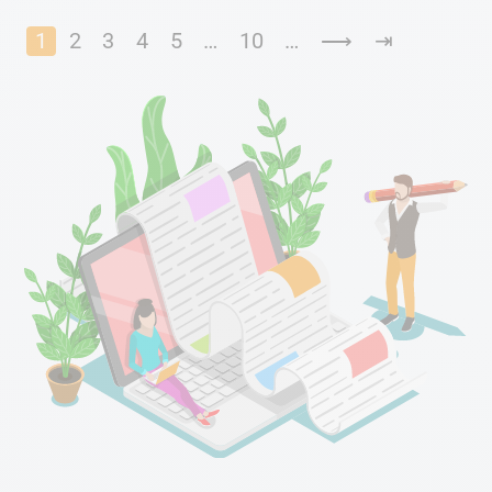
1
2
3
4
5
…
10
…
⟶
⇥