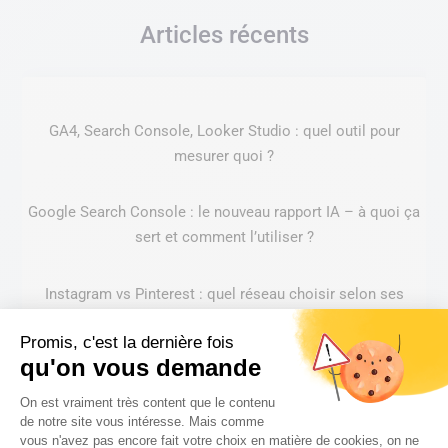
Articles récents
GA4, Search Console, Looker Studio : quel outil pour
mesurer quoi ?
Google Search Console : le nouveau rapport IA – à quoi ça
sert et comment l’utiliser ?
Instagram vs Pinterest : quel réseau choisir selon ses
objectifs de communication ?
Promis, c'est la dernière fois
qu'on vous demande
Refonte de site web : les signaux qui indiquent qu’il est
Plateforme de Gestion du Consentem
temps de changer
On est vraiment très content que le contenu
de notre site vous intéresse. Mais comme
vous n'avez pas encore fait votre choix en matière de cookies, on ne