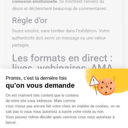
connexion émotionnelle
. Ils montrent l’envers du
décor et déclenchent beaucoup de commentaires.
Règle d’or
Soyez sincère, sans tomber dans l’exhibition. Votre
authenticité doit servir un message ou une valeur
partagée.
Les formats en direct :
lives, webinaires, AMA
Avantages
Promis, c'est la dernière fois
qu'on vous demande
Les formats live renforcent la proximité. Ils
Plateforme de Gestion du Consentem
On est vraiment très content que le contenu
permettent
des échanges en temps réel
et
de notre site vous intéresse. Mais comme
positionnent votre entreprise comme une
référence
vous n'avez pas encore fait votre choix en matière de cookies, on ne
experte
.
sait pas si vous nous autorisez à suivre votre visite ou non.
Vous pouvez même décider quels services vous nous autorisez à
Axeptio consent
Idées de live
lancer.