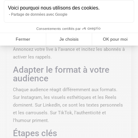
Questions/réponses sur un sujet de niche
Voici pourquoi nous utilisons des cookies.
Démo de produit ou de service
Partage de données avec Google
Webinaire éducatif ou participatif
Consentements certifiés par
Conseil
Fermer
Je choisis
OK pour moi
Annoncez votre live à l’avance et incitez les abonnés à
activer les rappels.
Adapter le format à votre
audience
Chaque audience réagit différemment aux formats.
Sur Instagram, les visuels esthétiques et les Reels
dominent. Sur LinkedIn, ce sont les textes personnels
et les carrousels. Sur TikTok, l’authenticité et
l’humour priment.
Étapes clés