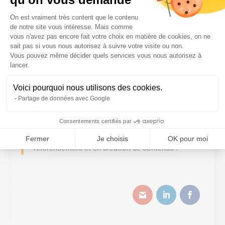
copier-coller sont sanctionnés sans pitié !
Plateforme de Gestion du Consentem
On est vraiment très content que le contenu
de notre site vous intéresse. Mais comme
Un contenu de qualité multipliera aussi vos chances
vous n'avez pas encore fait votre choix en matière de cookies, on ne
d’avoir des backlinks, des liens externes qui pointent
sait pas si vous nous autorisez à suivre votre visite ou non.
vers votre contenu.
Vous pouvez même décider quels services vous nous autorisez à
Axeptio consent
lancer.
Moralité : soignez vos articles et visez avant tout la
Voici pourquoi nous utilisons des cookies.
satisfaction de l’utilisateur. C’est la meilleure
Partage de données avec Google
stratégie de référencement à long terme !
Consentements certifiés par
Notre conseil : engager une agence de création de
site web qui soit aussi spécialisée en
Fermer
Je choisis
OK pour moi
référencement et en création de contenus !