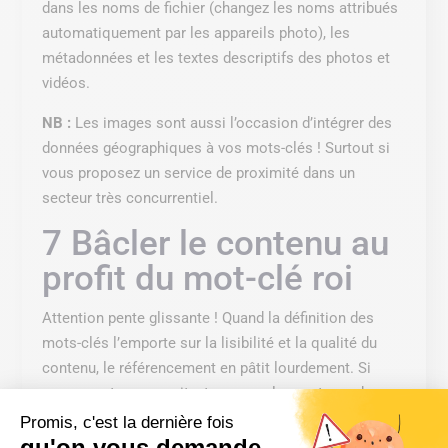
dans les noms de fichier (changez les noms attribués
automatiquement par les appareils photo), les
métadonnées et les textes descriptifs des photos et
vidéos.
NB :
Les images sont aussi l’occasion d’intégrer des
données géographiques à vos mots-clés ! Surtout si
vous proposez un service de proximité dans un
secteur très concurrentiel.
7 Bâcler le contenu au
profit du mot-clé roi
Attention pente glissante ! Quand la définition des
mots-clés l’emporte sur la lisibilité et la qualité du
contenu, le référencement en pâtit lourdement. Si
auparavant on pouvait « tromper » les moteurs de
recherche, depuis Google Panda les contenus de
Promis, c'est la dernière fois
qu'on vous demande
mauvaise qualité ou sans originalité, le plagiat ou le