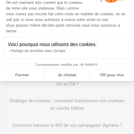
Plateforme de Gestion du Consentem
On est vraiment très content que le contenu
de notre site vous intéresse. Mais comme
Instagram vs Pinterest : quel réseau choisir selon ses
vous n'avez pas encore fait votre choix en matière de cookies, on ne
objectifs de communication ?
sait pas si vous nous autorisez à suivre votre visite ou non.
Vous pouvez même décider quels services vous nous autorisez à
Axeptio consent
lancer.
Refonte de site web : les signaux qui indiquent qu’il est
temps de changer
Voici pourquoi nous utilisons des cookies.
Partage de données avec Google
Comment structurer son site pour les moteurs IA ?
Consentements certifiés par
Fermer
Je choisis
OK pour moi
GEO x SEO en 2026 : comment optimiser pour l’ère post-
clic et l’IA ?
Stratégie de contenu : comment transformer vos visiteurs
en clients fidèles
Comment mesurer le ROI de vos campagnes digitales ?