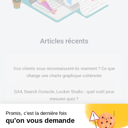
Articles récents
Vos clients vous reconnaissent-ils vraiment ? Ce que
change une charte graphique cohérente
GA4, Search Console, Looker Studio : quel outil pour
mesurer quoi ?
Promis, c'est la dernière fois
Google Search Console : le nouveau rapport IA – à quoi ça
qu'on vous demande
sert et comment l’utiliser ?