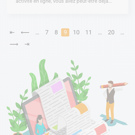
activité en ligne, vous avez peut-être déjà...
⇤
⟵
…
7
8
9
10
11
…
20
…
⟶
⇥