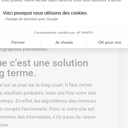
Axeptio consent
Vous pouvez même décider quels services vous nous autorisez à lancer.
s résultats.
Voici pourquoi nous utilisons des cookies.
Partage de données avec Google
rketing (SEO compris) est une technique
n de leads.
Consentements certifiés par
tez pas à lui apporter une représentation
Fermer
Je choisis
OK pour moi
fographies pertinentes.
e c’est une solution
ng terme.
qui se joue sur le long court. Il faut certes
 résultats probants, mais une fois votre site
ongtemps. En effet, les algorithmes des moteurs
 compte l’ancienneté. Donc si votre site est
ttentes des internautes, il n’y a pas de raison
rône.