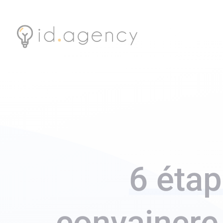
6 éta
convaincre