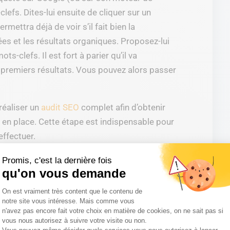
lefs. Dites-lui ensuite de cliquer sur un
ermettra déjà de voir s’il fait bien la
es et les résultats organiques. Proposez-lui
s-clefs. Il est fort à parier qu’il va
s premiers résultats. Vous pouvez alors passer
éaliser un
audit SEO
complet afin d’obtenir
 en place. Cette étape est indispensable pour
effectuer.
s chiffres, des
Promis, c'est la dernière fois
qu'on vous demande
nfographies.
Plateforme de Gestion du Consentemen
On est vraiment très content que le contenu de
des internautes cliquent sur un des 3 premiers
notre site vous intéresse. Mais comme vous
n'avez pas encore fait votre choix en matière de cookies, on ne sait pas si
ait que 70.000 requêtes sont effectuées
vous nous autorisez à suivre votre visite ou non.
mieux le trafic que le SEO peut apporter à