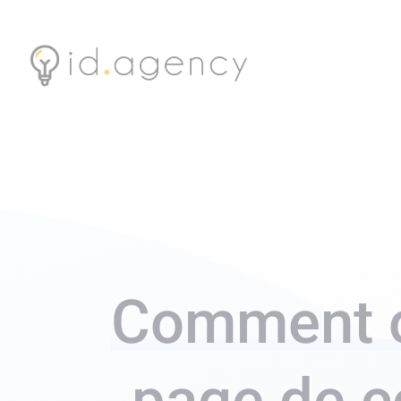
Comment o
page de c