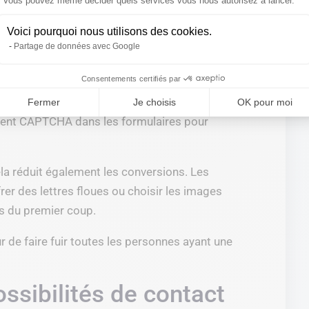
Axeptio consent
Vous pouvez même décider quels services vous nous autorisez à lancer.
 d’un formulaire de contact le plus court
Voici pourquoi nous utilisons des cookies.
nique et le numéro de téléphone sont
Partage de données avec Google
Consentements certifiés par
PTCHA
Fermer
Je choisis
OK pour moi
uvent CAPTCHA dans les formulaires pour
la réduit également les conversions. Les
frer des lettres floues ou choisir les images
as du premier coup.
 de faire fuir toutes les personnes ayant une
possibilités de contact