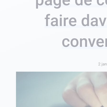
faire da
conve
2 ja