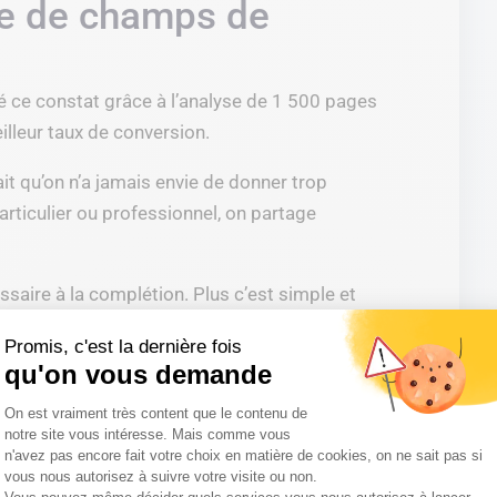
re de champs de
é ce constat grâce à l’analyse de 1 500 pages
lleur taux de conversion.
ait qu’on n’a jamais envie de donner trop
particulier ou professionnel, on partage
saire à la complétion. Plus c’est simple et
ications qui utilisent une procédure
Promis, c'est la dernière fois
ompte Google l’ont bien compris. Ces
qu'on vous demande
e n’avoir qu’un seul mot de passe en mémoire.
Plateforme de Gestion du Consentemen
On est vraiment très content que le contenu de
n servent à s’inscrire et se connecter, mais
notre site vous intéresse. Mais comme vous
 d’écrire un message de contact ou de
n'avez pas encore fait votre choix en matière de cookies, on ne sait pas si
vous nous autorisez à suivre votre visite ou non.