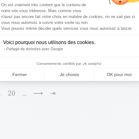
Plateforme de Gestion du Consentemen
On est vraiment très content que le contenu de
notre site vous intéresse. Mais comme vous
n'avez pas encore fait votre choix en matière de cookies, on ne sait pas si
s fréquentes avec les mots-clés
vous nous autorisez à suivre votre visite ou non.
Axeptio consent
Vous pouvez même décider quels services vous nous autorisez à lancer.
éférencement Les mots-clés, c’est le b.a.-ba du
Voici pourquoi nous utilisons des cookies.
tégie SEO qui fait mouche, c’est d’abord des mots-
Partage de données avec Google
principe est simple, mais on peut...
Consentements certifiés par
Fermer
Je choisis
OK pour moi
…
20
…
⟶
⇥