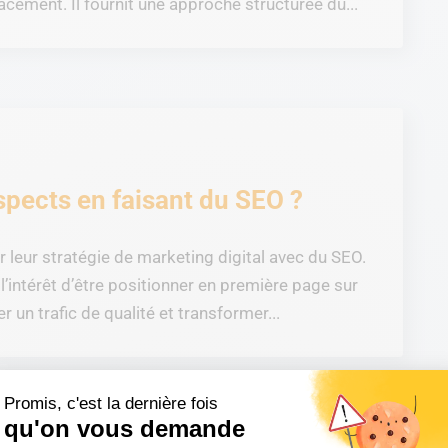
cement. Il fournit une approche structurée du...
pects en faisant du SEO ?
r leur stratégie de marketing digital avec du SEO.
’intérêt d’être positionner en première page sur
r un trafic de qualité et transformer...
Promis, c'est la dernière fois
qu'on vous demande