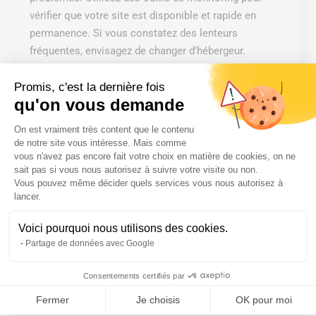
vérifier que votre site est disponible et rapide en
permanence. Si vous constatez des lenteurs
fréquentes, envisagez de changer d’hébergeur.
Un hébergement performant est une base solide pour
Promis, c'est la dernière fois
optimiser la vitesse de votre site. Cela garantit une
qu'on vous demande
navigation fluide, quel que soit le volume de trafic.
Plateforme de Gestion du Consentem
On est vraiment très content que le contenu
Activez la mise en
de notre site vous intéresse. Mais comme
vous n'avez pas encore fait votre choix en matière de cookies, on ne
cache pour accélérer
sait pas si vous nous autorisez à suivre votre visite ou non.
Vous pouvez même décider quels services vous nous autorisez à
le chargement
Axeptio consent
lancer.
La mise en cache est une technique clé pour
Voici pourquoi nous utilisons des cookies.
améliorer la vitesse de votre site. Elle consiste à
Partage de données avec Google
stocker des copies des pages afin de réduire le temps
de chargement pour les utilisateurs récurrents.
Consentements certifiés par
Fermer
Je choisis
OK pour moi
Utilisez un plugin de cache