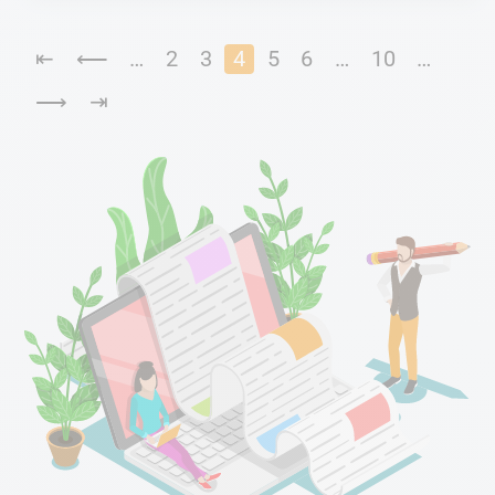
⇤
⟵
…
2
3
4
5
6
…
10
…
⟶
⇥