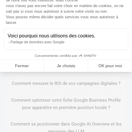
de notre site vous intéresse. Mais comme
temps de changer
vous n'avez pas encore fait votre choix en matière de cookies, on ne
sait pas si vous nous autorisez à suivre votre visite ou non.
Vous pouvez même décider quels services vous nous autorisez à
Comment structurer son site pour les moteurs IA ?
Axeptio consent
lancer.
GEO x SEO en 2026 : comment optimiser pour l’ère post-
Voici pourquoi nous utilisons des cookies.
Partage de données avec Google
clic et l’IA ?
Consentements certifiés par
Stratégie de contenu : comment transformer vos visiteurs
Fermer
Je choisis
OK pour moi
en clients fidèles
Comment mesurer le ROI de vos campagnes digitales ?
Comment optimiser votre fiche Google Business Profile
pour apparaître en première position locale ?
Comment se positionner dans Google AI Overview et les
réponses des LLM