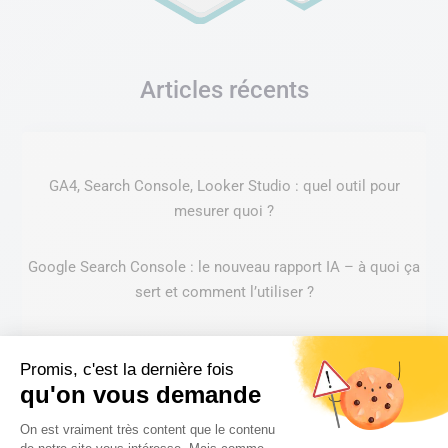
Articles récents
GA4, Search Console, Looker Studio : quel outil pour
mesurer quoi ?
Google Search Console : le nouveau rapport IA – à quoi ça
sert et comment l’utiliser ?
Instagram vs Pinterest : quel réseau choisir selon ses
Promis, c'est la dernière fois
objectifs de communication ?
qu'on vous demande
Plateforme de Gestion du Consentem
Refonte de site web : les signaux qui indiquent qu’il est
On est vraiment très content que le contenu