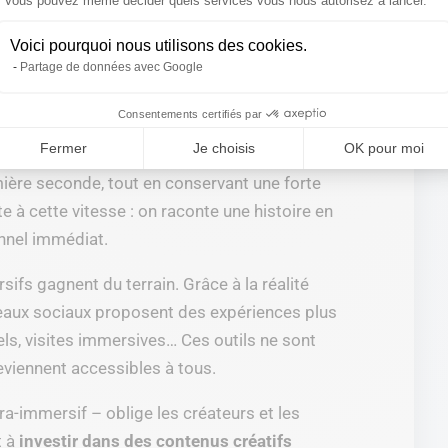
Axeptio consent
Vous pouvez même décider quels services vous nous autorisez à lancer.
at dominant en 2025. Les réels, stories,
Voici pourquoi nous utilisons des cookies.
ndes captent l’attention plus efficacement
Partage de données avec Google
ur scrolle plus vite, consomme plus de
à chacun.
Consentements certifiés par
Fermer
Je choisis
OK pour moi
manière de transmettre un message : aller
emière seconde, tout en conservant une forte
te à cette vitesse : on raconte une histoire en
nnel immédiat.
fs gagnent du terrain. Grâce à la réalité
réseaux sociaux proposent des expériences plus
tuels, visites immersives… Ces outils ne sont
eviennent accessibles à tous.
a-immersif – oblige les créateurs et les
t à
investir dans des contenus créatifs