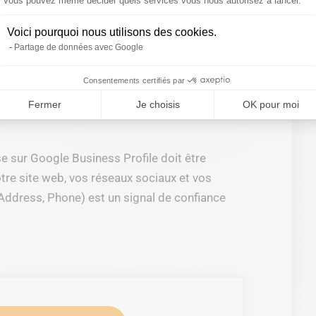
Axeptio consent
Vous pouvez même décider quels services vous nous autorisez à lancer.
Voici pourquoi nous utilisons des cookies.
Partage de données avec Google
file
avec votre compte Google.
ur vérifier si une fiche existe déjà.
Consentements certifiés par
créez-en une nouvelle en renseignant les
’entreprise, adresse, numéro de téléphone et
Fermer
Je choisis
OK pour moi
se sur Google Business Profile doit être
votre site web, vos réseaux sociaux et vos
ddress, Phone) est un signal de confiance