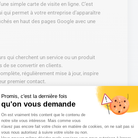
une simple carte de visite en ligne. C’est
lui qui permet à votre entreprise d’apparaître
affichés en haut des pages Google avec une
eurs qui cherchent un service ou un produit
 de se convertir en clients.
complète, régulièrement mise à jour, inspire
ur premier contact.
: Google favorise les fiches actives,
Promis, c'est la dernière fois
s requêtes géolocalisées.
qu'on vous demande
evendiquer sa fiche
Plateforme de Gestion du Consentemen
On est vraiment très content que le contenu de
notre site vous intéresse. Mais comme vous
file ?
n'avez pas encore fait votre choix en matière de cookies, on ne sait pas si
vous nous autorisez à suivre votre visite ou non.
tre entreprise dispose bien d’une fiche