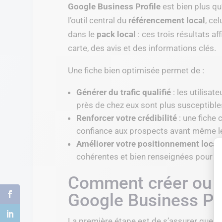
Google Business Profile
est bien plus qu’
l’outil central du
référencement local
, ce
dans le
pack local
: ces trois résultats 
carte, des avis et des informations clés.
Une fiche bien optimisée permet de :
Générer du trafic qualifié
: les utilisat
près de chez eux sont plus susceptibles
Renforcer votre crédibilité
: une fiche 
confiance aux prospects avant même le
Améliorer votre positionnement local
cohérentes et bien renseignées pour le
Comment créer ou r
Google Business Pro
La première étape est de s’assurer que vo