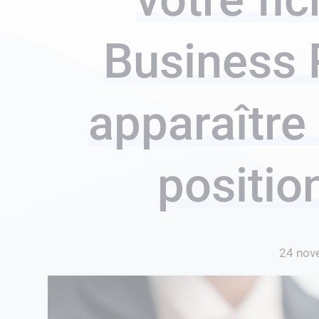
Business 
apparaître
positio
24 nov