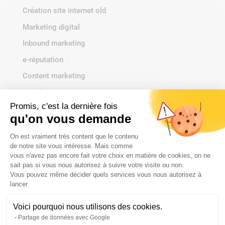
Création site internet old
Marketing digital
Inbound marketing
e-réputation
Content marketing
Emailing
Promis, c'est la dernière fois
Google Ads
qu'on vous demande
Social media marketing
Plateforme de Gestion du Consentem
On est vraiment très content que le contenu
Solutions informatiques
de notre site vous intéresse. Mais comme
vous n'avez pas encore fait votre choix en matière de cookies, on ne
sait pas si vous nous autorisez à suivre votre visite ou non.
Vous pouvez même décider quels services vous nous autorisez à
Axeptio consent
lancer.
Voici pourquoi nous utilisons des cookies.
Partage de données avec Google