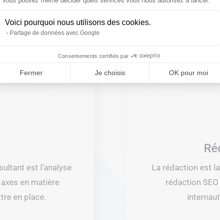
Axeptio consent
Vous pouvez même décider quels services vous nous autorisez à lancer.
Nos services
Voici pourquoi nous utilisons des cookies.
Partage de données avec Google
Consentements certifiés par
Fermer
Je choisis
OK pour moi
Ré
ultant est l’analyse
La rédaction est l
s axes en matière
rédaction SEO e
tre en place.
internau