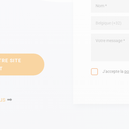
s
TRE SITE
T
J'accepte la
po
us
➡