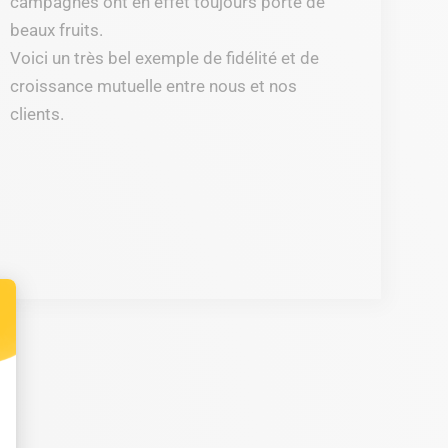
campagnes ont en effet toujours porté de
beaux fruits.
Voici un très bel exemple de fidélité et de
croissance mutuelle entre nous et nos
clients.
t : Personnalisez vos Options