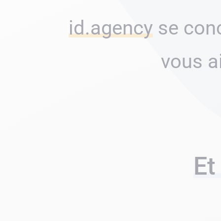
id.agency
se conc
vous a
Et