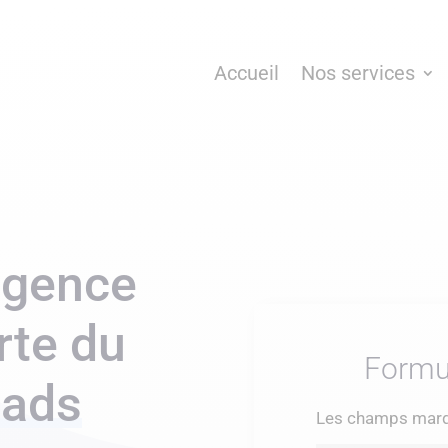
Accueil
Nos services
agence
rte du
Formul
eads
Les champs marqu