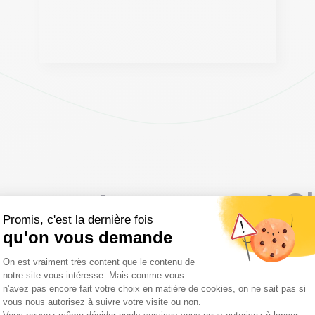
rez notre concept S
Promis, c'est la dernière fois
qu'on vous demande
Plateforme de Gestion du Consentemen
On est vraiment très content que le contenu de
staurateur ou commerçant et souhaitez augmenter
notre site vous intéresse. Mais comme vous
n'avez pas encore fait votre choix en matière de cookies, on ne sait pas si
able, notre solution de vente en ligne facile et rap
vous nous autorisez à suivre votre visite ou non.