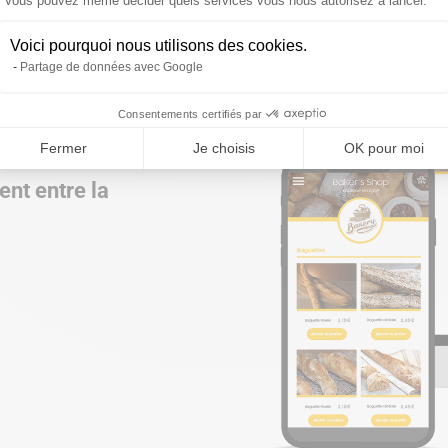
Axeptio consent
Vous pouvez même décider quels services vous nous autorisez à lancer.
Voici pourquoi nous utilisons des cookies.
Partage de données avec Google
Consentements certifiés par
Fermer
Je choisis
OK pour moi
, vos clients
nt entre la