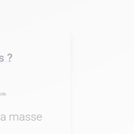
s ?
oile.
 la masse