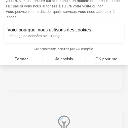
vous n'avez pas encore fait votre choix en matière de cookies, on ne
sait pas si vous nous autorisez à suivre votre visite ou non.
Vous pouvez même décider quels services vous nous autorisez à
Axeptio consent
lancer.
Voici pourquoi nous utilisons des cookies.
Partage de données avec Google
Axées sur des cas concrets
Consentements certifiés par
Applicables dès le lendemain
Fermer
Je choisis
OK pour moi